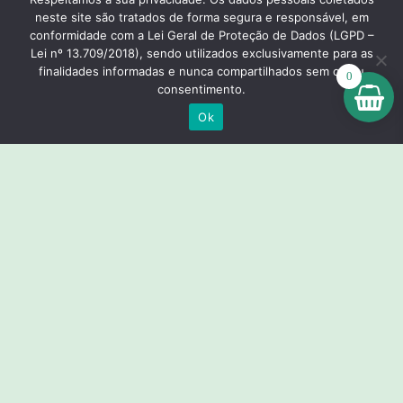
neste site são tratados de forma segura e responsável, em
conformidade com a Lei Geral de Proteção de Dados (LGPD –
Lei nº 13.709/2018), sendo utilizados exclusivamente para as
finalidades informadas e nunca compartilhados sem o seu
0
consentimento.
Ok
Lixeira p/ Copo Descartável
CODIGO: W78
Ver Opções