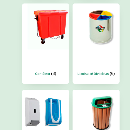
(8)
(6)
Contêiner
Lixeiras c/ Divisórias