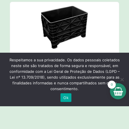
Caixa Sem Rodas / Sem Tampa 370 Litros
Respeitamos a sua privacidade. Os dados pessoais coletados
neste site são tratados de forma segura e responsável, em
conformidade com a Lei Geral de Proteção de Dados (LGPD –
Ver Opções
Lei nº 13.709/2018), sendo utilizados exclusivamente para as
finalidades informadas e nunca compartilhados sem o seu
0
consentimento.
Ok