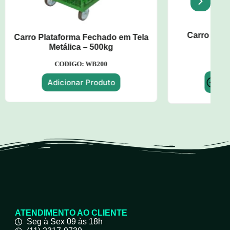
 em Tela
Carro Plataforma c/ Assoalho
Metálico - 500kg
CODIGO: WP137
Adicionar
o
Produto
ATENDIMENTO AO CLIENTE
Seg à Sex 09 às 18h