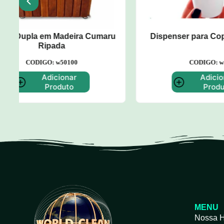
u
Dispenser para Copos de Água
Carro A
CODIGO: w52
Adicionar
Produto
MENU
Nossa H