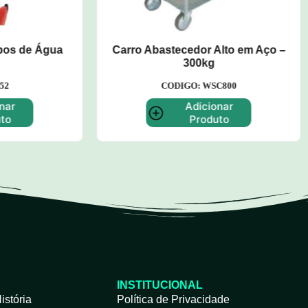
bastecedor Alto em Aço –
Carro Plataforma Fechado
300kg
Metálica – 500kg
CODIGO: WSC800
CODIGO: WB200
Adicionar
Adicionar Produt
Produto
INSTITUCIONAL
istória
Política de Privacidade