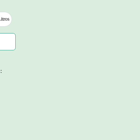
itros
100 Litros
: