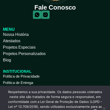
Fale Conosco
MENU
Nossa História
Atestados
Projetos Especiais
Projetos Personalizados
Blog
INSTITUCIONAL
Política de Privacidade
Política de Entrega
Respeitamos a sua privacidade. Os dados pessoais coletados
ATENDIMENTO AO CLIENTE
neste site são tratados de forma segura e responsável, em
Seg à Sex 09 às 18h
conformidade com a Lei Geral de Proteção de Dados (LGPD –
(11) 2317-9739
Lei nº 13.709/2018), sendo utilizados exclusivamente para as
(11) 2317-9741