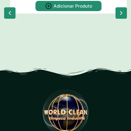
Dispenser para Copos de Água
CODIGO: w52
Adicionar Produto