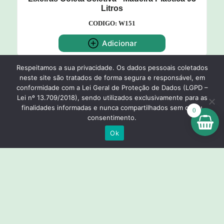
Litros
CODIGO: W151
Adicionar
Respeitamos a sua privacidade. Os dados pessoais coletados
neste site são tratados de forma segura e responsável, em
conformidade com a Lei Geral de Proteção de Dados (LGPD –
Lei nº 13.709/2018), sendo utilizados exclusivamente para as
finalidades informadas e nunca compartilhados sem o seu
0
Voltar para Categorias
consentimento.
Ok