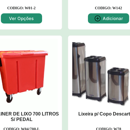
CODIGO: W01-2
CODIGO: W142
Ver Opções
Adicionar
INER DE LIXO 700 LITROS
Lixeira p/ Copo Descart
S/ PEDAL
CODIGO: W04/700-L
CODIGO: W78