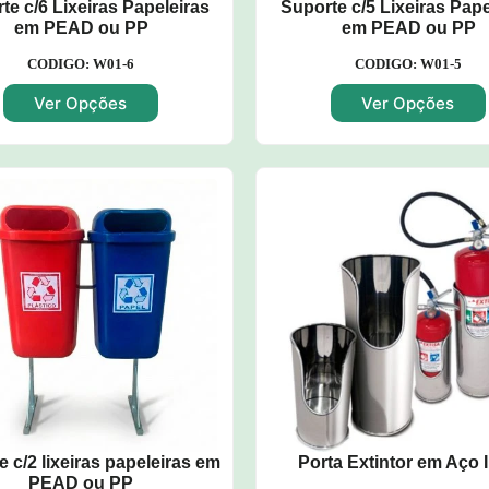
te c/6 Lixeiras Papeleiras
Suporte c/5 Lixeiras Pape
em PEAD ou PP
em PEAD ou PP
CODIGO: W01-6
CODIGO: W01-5
Ver Opções
Ver Opções
 c/2 lixeiras papeleiras em
Porta Extintor em Aço 
PEAD ou PP