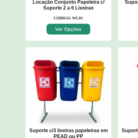
Locação Conjunto Papeleira c/
Supor
Suporte 2 a 6 Lixeiras
CODIGO: WL01
Ver Opções
Suporte c/3 lixeiras papeleiras em
Suporte
PEAD ou PP