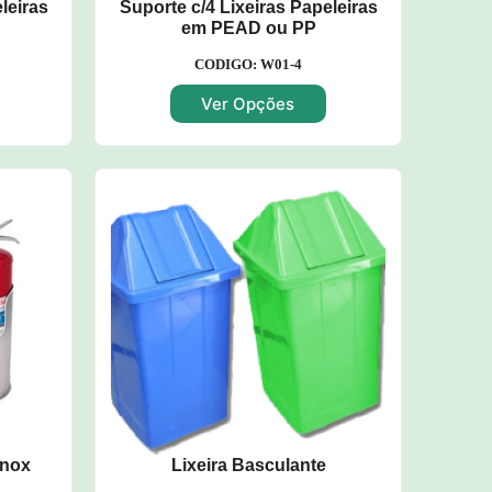
leiras
Suporte c/4 Lixeiras Papeleiras
em PEAD ou PP
CODIGO: W01-4
Ver Opções
Inox
Lixeira Basculante