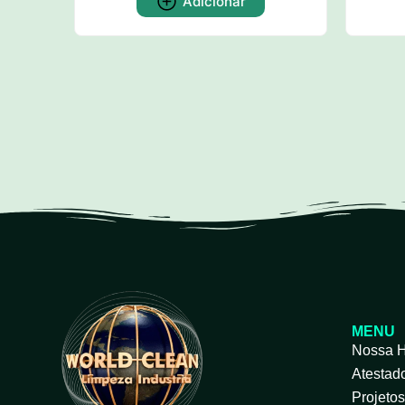
Adicionar
MENU
Nossa H
Atestad
Projeto