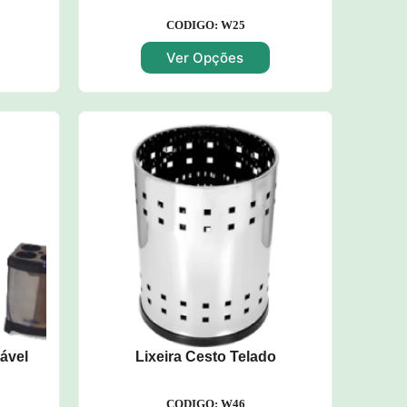
CODIGO: W25
Ver Opções
ável
Lixeira Cesto Telado
CODIGO: W46