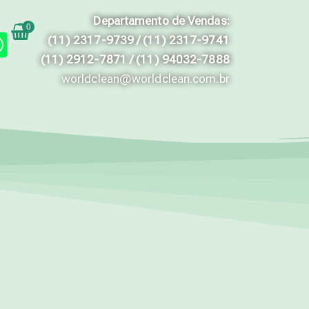
Departamento de Vendas:
0
(11) 2317-9739 / (11) 2317-9741
(11) 2912-7871 / (11) 94032-7888
worldclean@worldclean.com.br