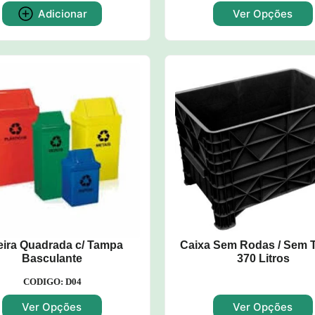
Adicionar
Ver Opções
eira Quadrada c/ Tampa
Caixa Sem Rodas / Sem
Basculante
370 Litros
CODIGO: D04
Ver Opções
Ver Opções