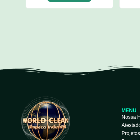
MENU
Nossa H
Atestad
Projeto