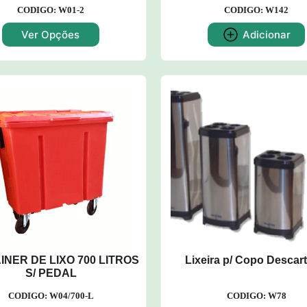
CODIGO: W01-2
CODIGO: W142
Ver Opções
Adicionar
INER DE LIXO 700 LITROS
Lixeira p/ Copo Descart
S/ PEDAL
CODIGO: W04/700-L
CODIGO: W78