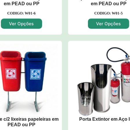
em PEAD ou PP
em PEAD ou PP
CODIGO: W01-6
CODIGO: W01-5
Ver Opções
Ver Opções
 c/2 lixeiras papeleiras em
Porta Extintor em Aço 
PEAD ou PP