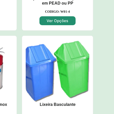
em PEAD ou PP
CODIGO: W01-4
Ver Opções
Inox
Lixeira Basculante