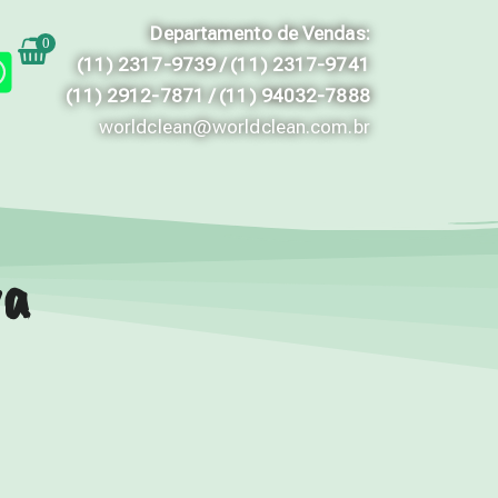
Departamento de Vendas:
0
(11) 2317-9739 / (11) 2317-9741
(11) 2912-7871 / (11) 94032-7888
worldclean@worldclean.com.br
va