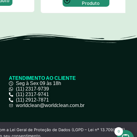
o
Produto
ATENDIMENTO AO CLIENTE
Seg à Sex 09 às 18h
(11) 2317-9739
(11) 2317-9741
(11) 2912-7871
worldclean@worldclean.com.br
om a Lei Geral de Proteção de Dados (LGPD – Lei nº 13.709/2018),
0
 o seu consentimento.