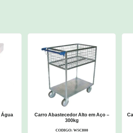
bastecedor Alto em Aço –
Carro Plataforma Fechado
300kg
Metálica – 500kg
CODIGO: WSC800
CODIGO: WB200