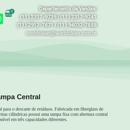
Departamento de Vendas:
0
(11) 2317-9739 / (11) 2317-9741
(11) 2912-7871 / (11) 94032-7888
worldclean@worldclean.com.br
ampa Central
 para o descarte de resíduos. Fabricada em fiberglass de
ixeiras cilíndricas possui uma tampa fixa com abertura central
onível em três capacidades diferentes.