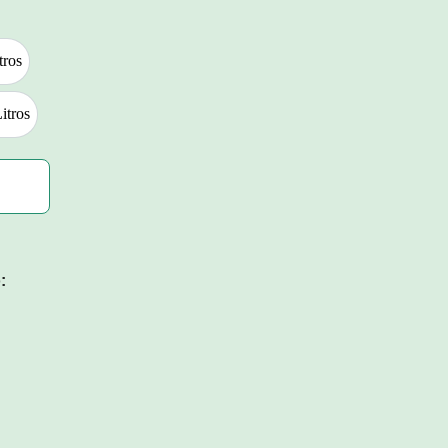
tros
0 Litros
itros
120 Litros
: