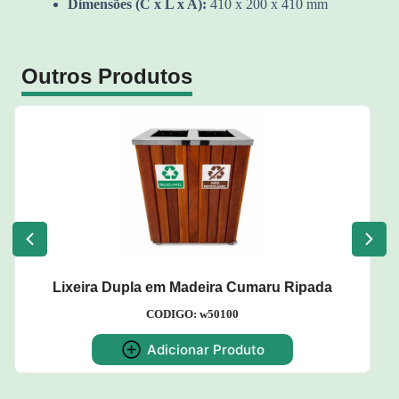
Dimensões (C x L x A):
410 x 200 x 410 mm
Outros Produtos
Dispenser para Copos de Água
CODIGO: w52
Adicionar Produto
ada