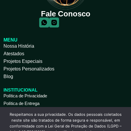
Fale Conosco
MENU
Nossa História
Atestados
Projetos Especiais
Projetos Personalizados
Blog
INSTITUCIONAL
Política de Privacidade
Política de Entrega
Respeitamos a sua privacidade. Os dados pessoais coletados
ATENDIMENTO AO CLIENTE
neste site são tratados de forma segura e responsável, em
Seg à Sex 09 às 18h
conformidade com a Lei Geral de Proteção de Dados (LGPD –
(11) 2317-9739