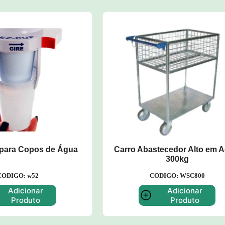
bastecedor Alto em Aço –
Carro Plataforma Fechado
300kg
Metálica – 500kg
CODIGO: WSC800
CODIGO: WB200
Adicionar
Adicionar Produt
Produto