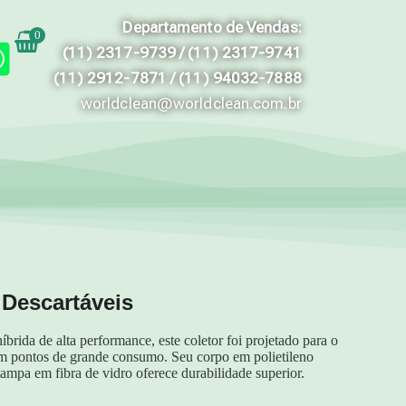
Departamento de Vendas:
0
(11) 2317-9739 / (11) 2317-9741
(11) 2912-7871 / (11) 94032-7888
worldclean@worldclean.com.br
 Descartáveis
rida de alta performance, este coletor foi projetado para o
m pontos de grande consumo. Seu corpo em polietileno
tampa em fibra de vidro oferece durabilidade superior.