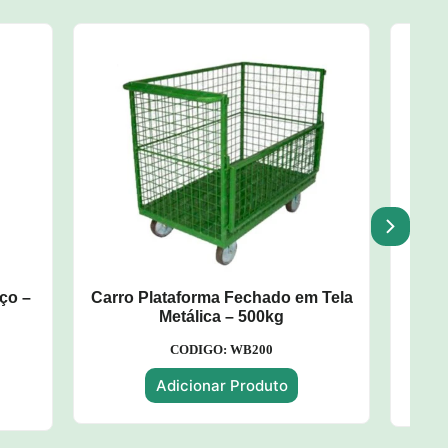
 em Tela
Carro Plataforma c/ Assoalho
Metálico - 500kg
CODIGO: WP137
Adicionar
o
Produto