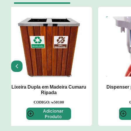
u
Dispenser para Copos de Água
Carro A
CODIGO: w52
Adicionar
Produto