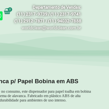
Departamento de Vendas:
0
(11) 2317-9739 / (11) 2317-9741
(11) 2912-7871 / (11) 94032-7888
worldclean@worldclean.com.br
nca p/ Papel Bobina em ABS
e no consumo, este dispensador para papel toalha em bobina
stema de alavanca. Fabricado em plástico ABS de alta
 durabilidade para ambientes de uso intenso.