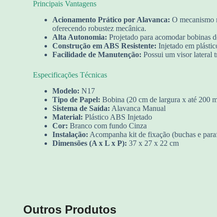
Principais Vantagens
Acionamento Prático por Alavanca:
O mecanismo ma
oferecendo robustez mecânica.
Alta Autonomia:
Projetado para acomodar bobinas de
Construção em ABS Resistente:
Injetado em plástic
Facilidade de Manutenção:
Possui um visor lateral 
Especificações Técnicas
Modelo:
N17
Tipo de Papel:
Bobina (20 cm de largura x até 200 
Sistema de Saída:
Alavanca Manual
Material:
Plástico ABS Injetado
Cor:
Branco com fundo Cinza
Instalação:
Acompanha kit de fixação (buchas e para
Dimensões (A x L x P):
37 x 27 x 22 cm
Outros Produtos