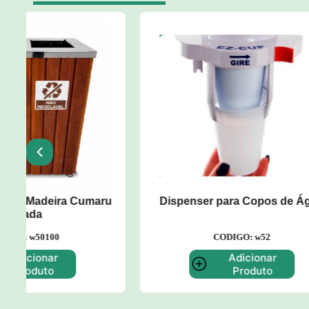
u
Dispenser para Copos de Água
Carro A
CODIGO: w52
Adicionar
Produto