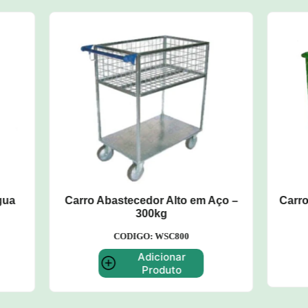
bastecedor Alto em Aço –
Carro Plataforma Fechado
300kg
Metálica – 500kg
CODIGO: WSC800
CODIGO: WB200
Adicionar
Adicionar Produt
Produto