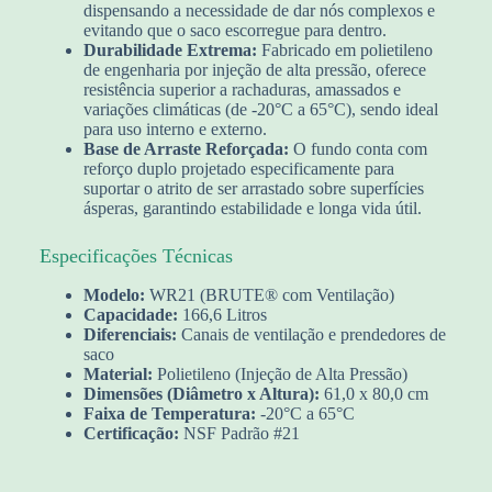
dispensando a necessidade de dar nós complexos e
evitando que o saco escorregue para dentro.
Durabilidade Extrema:
Fabricado em polietileno
de engenharia por injeção de alta pressão, oferece
resistência superior a rachaduras, amassados e
variações climáticas (de -20°C a 65°C), sendo ideal
para uso interno e externo.
Base de Arraste Reforçada:
O fundo conta com
reforço duplo projetado especificamente para
suportar o atrito de ser arrastado sobre superfícies
ásperas, garantindo estabilidade e longa vida útil.
Especificações Técnicas
Modelo:
WR21 (BRUTE® com Ventilação)
Capacidade:
166,6 Litros
Diferenciais:
Canais de ventilação e prendedores de
saco
Material:
Polietileno (Injeção de Alta Pressão)
Dimensões (Diâmetro x Altura):
61,0 x 80,0 cm
Faixa de Temperatura:
-20°C a 65°C
Certificação:
NSF Padrão #21