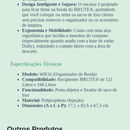
Design Inteligente e Seguro:
O encaixe é projetado
para ficar firme na borda do BRUTE®, permitindo
que você coloque ou retire os sacos de lixo cheios
sem precisar remover o organizador ou os acessórios
de limpeza.
Ergonomia e Mobilidade:
Conta com uma alça
ergonômica que facilita a manobra do conjunto
(especialmente quando usado com a base de rodas
Dolly), reduzindo o contato direto com a área de
descarte.
Especificações Técnicas
Modelo:
WR10 (Organizador de Borda)
Compatibilidade:
Recipientes BRUTE® de 121
Litros e 166 Litros
Funcionalidade:
Porta-objetos e fixador de saco de
lixo
Material:
Polipropileno (Injeção)
Dimensões (A x L x P):
17,1 x 82,6 x 67,3 cm
Outros Produtos