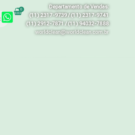
Departamento de Vendas:
0
(11) 2317-9739 / (11) 2317-9741
(11) 2912-7871 / (11) 94032-7888
worldclean@worldclean.com.br