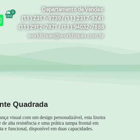
Departamento de Vendas:
0
(11) 2317-9739 / (11) 2317-9741
(11) 2912-7871 / (11) 94032-7888
worldclean@worldclean.com.br
ente Quadrada
nça visual com um design personalizável, esta lixeira
 de alta resistência e uma prática tampa frontal em
ta e funcional, disponível em duas capacidades.