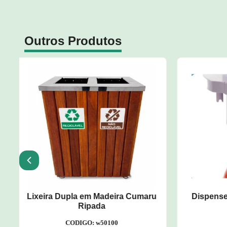
Outros Produtos
Carro A
u
Dispenser para Copos de Água
CODIGO: w52