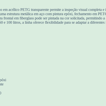
 em acrílico PETG transparente permite a inspeção visual completa e 
a estrutura metálica em aço com pintura epóxi, fechamento em PETG tr
frontal em fiberglass pode ser pintada na cor solicitada, permitindo a a
e 100 litros, a linha oferece flexibilidade para se adaptar a diferentes 
póxi
nte
)