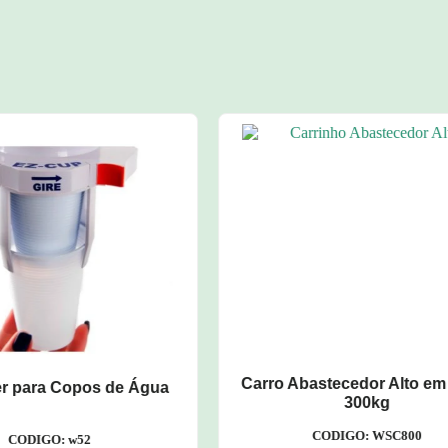
bastecedor Alto em Aço –
Carro Plataforma Fechado
300kg
Metálica – 500kg
CODIGO: WSC800
CODIGO: WB200