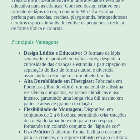
Transforme a coleta seletiva em uma atividade divertida e
educativa para as crianças! Com seu design criativo em
formato de lápis de cor, o conjunto W57 é a escolha
perfeita para escolas, creches, playgrounds, brinquedotecas
e outros espaços infantis. Incentive os pequenos a reciclar
de forma lúdica e colorida.
Principais Vantagens
Design Lúdico e Educativo:
O formato de lápis
sextavado, disponível em várias cores, desperta a
curiosidade das crianças e estimula a participação na
separação do lixo de forma natural e divertida,
associando a reciclagem a um objeto familiar.
Alta Durabilidade em Fiberglass:
Fabricada em
fiberglass (fibra de vidro), um material de altíssima
resistência a impactos, variações climáticas e uso
intenso, garantindo uma longa vida útil mesmo em
pátios e áreas de grande circulação.
Flexibilidade de Montagem:
Disponível em
conjuntos de 2 a 6 lixeiras, permitindo criar estações
de coleta do tamanho exato para o seu espaço,
formando um colorido conjunto de “lápis de cor”.
Uso Prático:
A abertura frontal facilita o descarte
para as crianças, e o suporte robusto em aço carbono