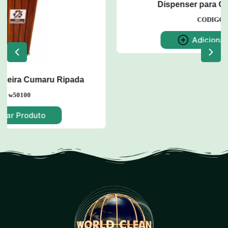
Dispenser para Copos de Água
CODIGO: w52
Adicionar Produto