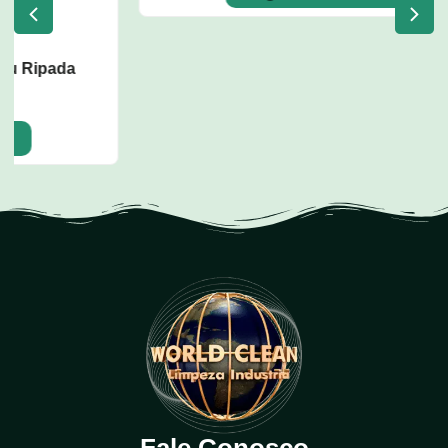
Dispenser para Copos de Água
CODIGO: w52
Adicionar Produto