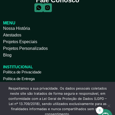
Fale Conosco
MENU
Nossa História
Atestados
Projetos Especiais
Projetos Personalizados
Blog
INSTITUCIONAL
Política de Privacidade
Política de Entrega
Respeitamos a sua privacidade. Os dados pessoais coletados
ATENDIMENTO AO CLIENTE
neste site são tratados de forma segura e responsável, em
Seg à Sex 09 às 18h
conformidade com a Lei Geral de Proteção de Dados (LGPD –
(11) 2317-9739
Lei nº 13.709/2018), sendo utilizados exclusivamente para as
(11) 2317-9741
(11) 2912-7871
finalidades informadas e nunca compartilhados sem o seu
0
worldclean@worldclean.com.br
consentimento.