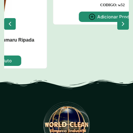
Dispenser para Copos de Água
CODIGO: w52
Adicionar Produto