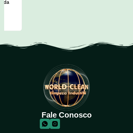
Dispenser para Copos de Água
CODIGO: w52
Adicionar Produto
Fale Conosco