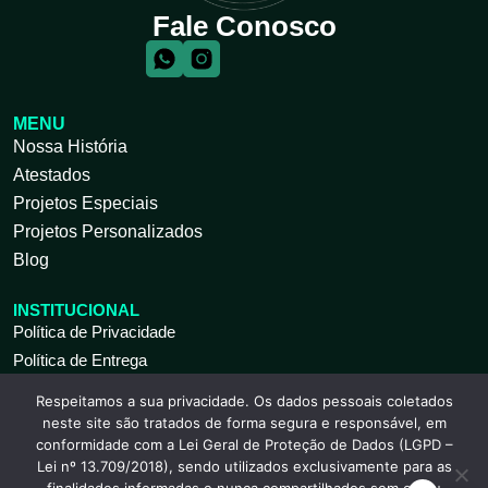
Fale Conosco
MENU
Nossa História
Atestados
Projetos Especiais
Projetos Personalizados
Blog
INSTITUCIONAL
Política de Privacidade
Política de Entrega
Respeitamos a sua privacidade. Os dados pessoais coletados
ATENDIMENTO AO CLIENTE
neste site são tratados de forma segura e responsável, em
Seg à Sex 09 às 18h
conformidade com a Lei Geral de Proteção de Dados (LGPD –
(11) 2317-9739
Lei nº 13.709/2018), sendo utilizados exclusivamente para as
(11) 2317-9741