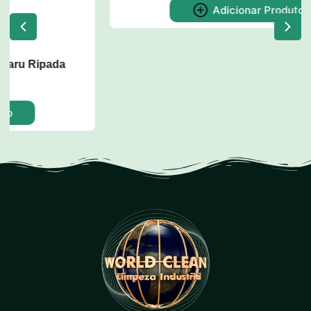
Dispenser para Copos de Água
CODIGO: w52
Adicionar Produto