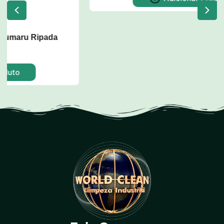
Dispenser para Copos de Água
CODIGO: w52
Adicionar Produto