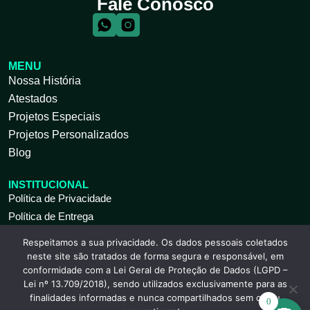
Fale Conosco
MENU
Nossa História
Atestados
Projetos Especiais
Projetos Personalizados
Blog
INSTITUCIONAL
Política de Privacidade
Política de Entrega
Respeitamos a sua privacidade. Os dados pessoais coletados
ATENDIMENTO AO CLIENTE
neste site são tratados de forma segura e responsável, em
Seg à Sex 09 às 18h
conformidade com a Lei Geral de Proteção de Dados (LGPD –
(11) 2317-9739
Lei nº 13.709/2018), sendo utilizados exclusivamente para as
(11) 2317-9741
finalidades informadas e nunca compartilhados sem o seu
(11) 2912-7871
0