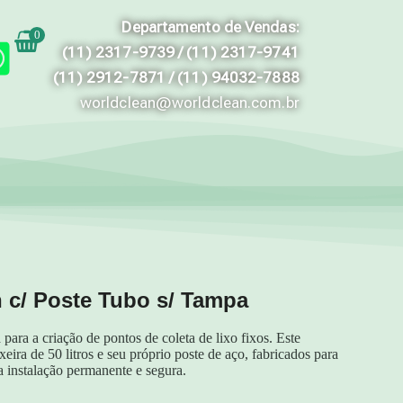
Departamento de Vendas:
0
(11) 2317-9739 / (11) 2317-9741
(11) 2912-7871 / (11) 94032-7888
worldclean@worldclean.com.br
n c/ Poste Tubo s/ Tampa
ara a criação de pontos de coleta de lixo fixos. Este
eira de 50 litros e seu próprio poste de aço, fabricados para
 instalação permanente e segura.