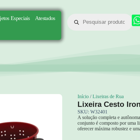
jetos Especiais
Atestados
Início
/
Lixeiras de Rua
Lixeira Cesto Iro
SKU: W32401
A solução completa e autônoma p
conjunto é composto por uma lix
oferecer máxima robustez e uma