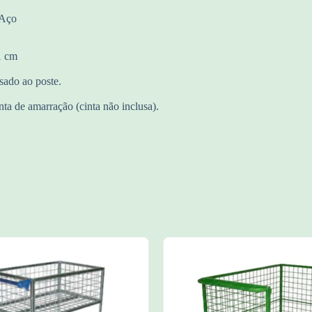
 Aço
1 cm
sado ao poste.
a de amarração (cinta não inclusa).