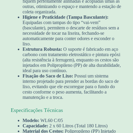
fiquem perfeitamente alinhadas e acopladas umas às
outras, otimizando o espaço e mantendo a estação de
coleta organizada.
Higiene e Praticidade (Tampa Basculante):
Equipadas com tampas do tipo “vai-vem”
(basculante), permitem o descarte de resíduos sem a
necessidade de tocar na lixeira, fechando-se
automaticamente para conter odores e esconder o
lixo.
Estrutura Robusta:
O suporte é fabricado em aço
carbono com tratamento eletrostático e pintura epóxi
(alta resistência à ferrugem), enquanto os cestos são
injetados em Polipropileno (PP) de alta durabilidade,
ideal para uso contínuo.
Fixação do Saco de Lixo:
Possui um sistema
interno projetado para prender as bordas do saco de
lixo, evitando que ele escorregue para o fundo do
cesto conforme o peso aumenta, facilitando a
manutenção e a troca.
Especificações Técnicas
Modelo:
WL60 C/05
Capacidade:
2 x 60 Litros (Total 180 Litros)
Material dos Cestos:
Polipropileno (PP) Injetado