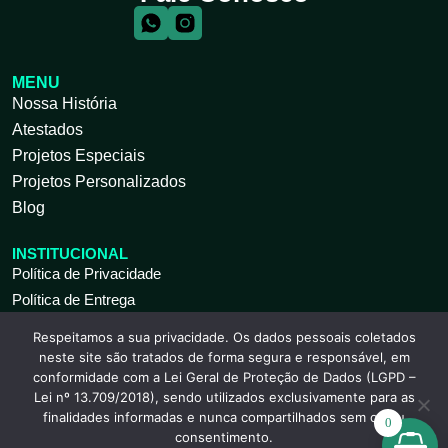
MENU
Nossa História
Atestados
Projetos Especiais
Projetos Personalizados
Blog
INSTITUCIONAL
Política de Privacidade
Política de Entrega
Respeitamos a sua privacidade. Os dados pessoais coletados
ATENDIMENTO AO CLIENTE
neste site são tratados de forma segura e responsável, em
Seg à Sex 09 às 18h
conformidade com a Lei Geral de Proteção de Dados (LGPD –
(11) 2317-9739
Lei nº 13.709/2018), sendo utilizados exclusivamente para as
(11) 2317-9741
(11) 2912-7871
finalidades informadas e nunca compartilhados sem o seu
0
worldclean@worldclean.com.br
consentimento.