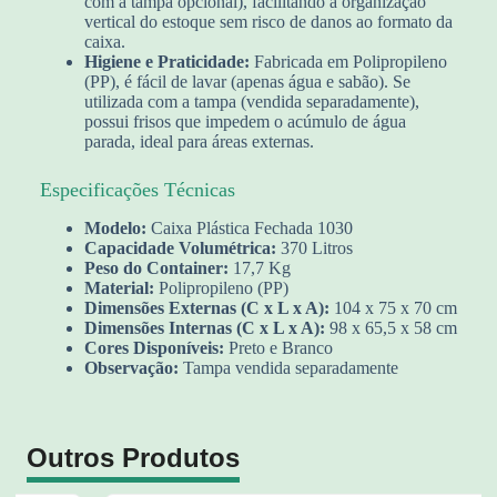
com a tampa opcional), facilitando a organização
vertical do estoque sem risco de danos ao formato da
caixa.
Higiene e Praticidade:
Fabricada em Polipropileno
(PP), é fácil de lavar (apenas água e sabão). Se
utilizada com a tampa (vendida separadamente),
possui frisos que impedem o acúmulo de água
parada, ideal para áreas externas.
Especificações Técnicas
Modelo:
Caixa Plástica Fechada 1030
Capacidade Volumétrica:
370 Litros
Peso do Container:
17,7 Kg
Material:
Polipropileno (PP)
Dimensões Externas (C x L x A):
104 x 75 x 70 cm
Dimensões Internas (C x L x A):
98 x 65,5 x 58 cm
Cores Disponíveis:
Preto e Branco
Observação:
Tampa vendida separadamente
Outros Produtos