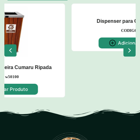
Dispenser para Copos de Água
CODIGO: w52
Adicionar Produto