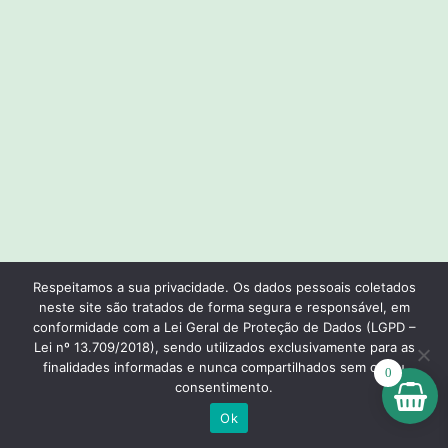
Respeitamos a sua privacidade. Os dados pessoais coletados
neste site são tratados de forma segura e responsável, em
conformidade com a Lei Geral de Proteção de Dados (LGPD –
Lei nº 13.709/2018), sendo utilizados exclusivamente para as
finalidades informadas e nunca compartilhados sem o seu
0
consentimento.
Ok