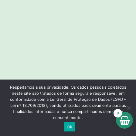
Respeitamos a sua privacidade. Os dados pessoais coletados
neste site são tratados de forma segura e responsável, em
conformidade com a Lei Geral de Proteção de Dados (LGPD –
Lei nº 13.709/2018), sendo utilizados exclusivamente para as
finalidades informadas e nunca compartilhados sem o seu
0
consentimento.
Ok